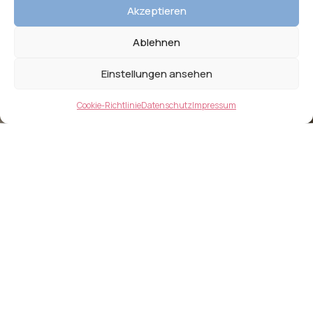
Akzeptieren
Ablehnen
Einstellungen ansehen
Cookie-Richtlinie
Datenschutz
Impressum
Willkommen im Fichtelnest
Ankommen und
zuhause sein.
Ich freue mich, dass du jetzt bei mir bist und
mich hier besuchst, im großzügigen
Ferienappartement „Fichtelnest“ in Zell im